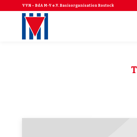
VVN – BdA M-V e.V. Basisorganisation Rostock
T