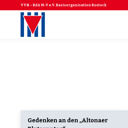
VVN – BdA M-V e.V. Basisorganisation Rostock
Gedenken an den „Altonaer