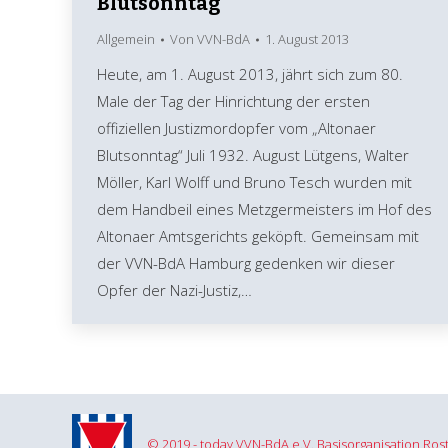
Blutsonntag“
Allgemein
Von
VVN-BdA
1. August 2013
Heute, am 1. August 2013, jährt sich zum 80.
Male der Tag der Hinrichtung der ersten
offiziellen Justizmordopfer vom „Altonaer
Blutsonntag“ Juli 1932. August Lütgens, Walter
Möller, Karl Wolff und Bruno Tesch wurden mit
dem Handbeil eines Metzgermeisters im Hof des
Altonaer Amtsgerichts geköpft. Gemeinsam mit
der VVN-BdA Hamburg gedenken wir dieser
Opfer der Nazi-Justiz,…
© 2019 - today VVN-BdA e.V. Basisorganisation Ros