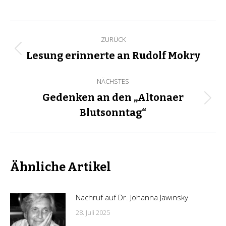
Kommentarnavigation
ZURÜCK
Vorheriger
Lesung erinnerte an Rudolf Mokry
Beitrag:
NÄCHSTES
Gedenken an den „Altonaer
Nächster
Blutsonntag“
Beitrag:
Ähnliche Artikel
Nachruf auf Dr. Johanna Jawinsky
28. Juli 2025