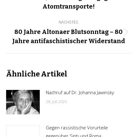
Beitrag:
Atomtransporte!
NÄCHSTES
80 Jahre Altonaer Blutsonntag – 80
Nächster
Jahre antifaschistischer Widerstand
Beitrag:
Ähnliche Artikel
Nachruf auf Dr. Johanna Jawinsky
28. Juli 2025
Gegen rassistische Vorurteile
gegenüber Sinti und Roma