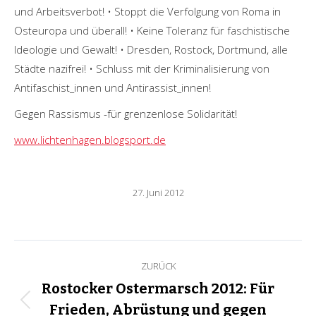
und Arbeitsverbot! • Stoppt die Verfolgung von Roma in
Osteuropa und überall! • Keine Toleranz für faschistische
Ideologie und Gewalt! • Dresden, Rostock, Dortmund, alle
Städte nazifrei! • Schluss mit der Kriminalisierung von
Antifaschist_innen und Antirassist_innen!
Gegen Rassismus -für grenzenlose Solidarität!
www.lichtenhagen.blogsport.de
27. Juni 2012
Kommentarnavigation
ZURÜCK
Rostocker Ostermarsch 2012: Für
Vorheriger
Frieden, Abrüstung und gegen